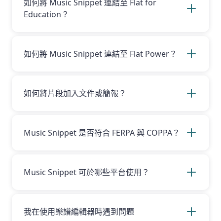
如何將 Music Snippet 連結至 Flat for
Education？
您可以在附加元件中按一下「以 Google 繼續」
按鈕，並使用您在 Flat for Education 所使用的
電子郵件登入，即可將 Music Snippet 輕鬆連結
如何將 Music Snippet 連結至 Flat Power？
至您的 Flat for Education 帳號！如果您還沒有
Flat for Education 帳號，請
按此
建立。
只要在附加元件中按一下「以 Google 繼續」按
鈕，並以您 Flat Power 帳號所使用的電子郵件地
址登入，即可輕鬆將 Music Snippet 連結至您的
如何將片段加入文件或簡報？
Flat Power 帳號！若您尚未擁有 Flat Power 帳
號，請
按此註冊
。
要將音樂片段加入文件或簡報，請依下列步驟進
行：
Music Snippet 是否符合 FERPA 與 COPPA？
Music Snippet 不會蒐集、儲存或處理任何個人
資訊，因此本產品符合 FERPA 與 COPPA 規範。
若您選擇以 Flat for Education 帳號搭配 Music
Music Snippet 可於哪些平台使用？
Snippet 使用，Flat for Education 同樣符合兒童
使用之 FERPA 與 COPPA 規範，並適用您在建立
Music Snippet 目前可搭配 Google 與
帳號時所同意的相同服務條款。
Microsoft 使用。
我在使用樂譜編輯器時遇到問題