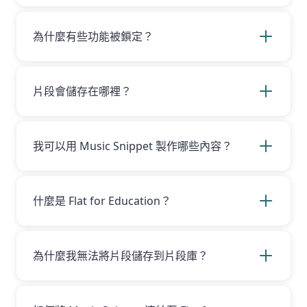
是的！Music Snippet 的基本功能——建立樂譜
片段——可免費且不限期使用。若您想編輯片
段、將其儲存到片段庫或匯出，以及享有無限儲
為什麼有些功能被鎖定？
存空間，則需要以 升級。Music Snippet 亦包含
在任何 Flat for Education 或 Flat Power 訂閱
部分功能需以 升級帳號後方可使用。若您是
Flat
中。
for Education
或
Flat Power
用戶，也可使用這
些原本鎖定的功能。
片段會儲存在哪裡？
僅在您登入帳號後，片段才會被儲存！之後，所
有片段都會存放於您的片段庫。您也可在 Flat for
Education 或 Flat Power 帳號中的「Music
我可以用 Music Snippet 製作哪些內容？
Snippet」資料夾找到它們。
透過 Music Snippet，您可以輕鬆建立並將音樂
片段插入文件與簡報中。音樂教育者廣泛使用它
來快速製作可與師生分享的作業、課程與補充教
什麼是 Flat for Education？
材。學生也能用它建立樂譜，加入到他們撰寫的
報告或簡報之中。
Flat for Education 是功能強大的基於網頁的音樂
記譜軟體。它讓教師能輕鬆建立音樂學習活動與
作業，並在課堂內外提升學生的參與度。更多資
為什麼我無法將片段儲存到片段庫？
訊，請造訪我們的
網站
。
若要將片段儲存到片段庫，您需要以 升級。若您
擁有 Flat for Education 或 Flat Power 帳號，請
先將帳號連結至 Music Snippet。