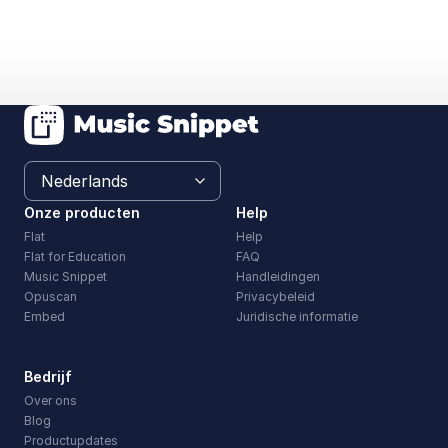
Onze producten
Help
Flat
Help
Flat for Education
FAQ
Music Snippet
Handleidingen
Opuscan
Privacybeleid
Embed
Juridische informatie
Bedrijf
Over ons
Blog
Productupdates