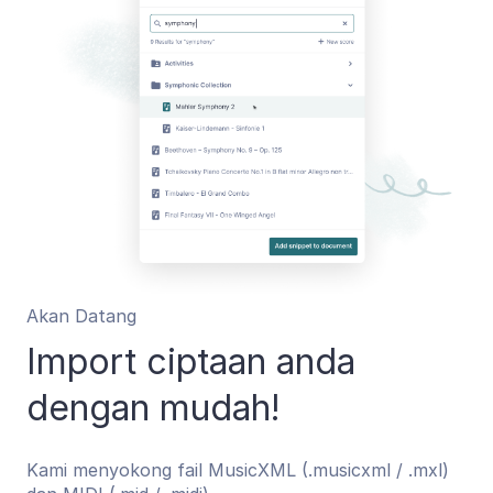
Akan Datang
Import ciptaan anda
dengan mudah!
Kami menyokong fail MusicXML (.musicxml / .mxl)