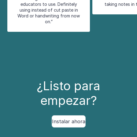
educators to use. Definitely
taking notes in 
using instead of cut paste in
Word or handwriting from now
on.”
¿Listo para
empezar?
Instalar ahora