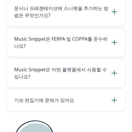
인하면 Music Snippet을 Flat Power 계정과 손
문서나 프레젠테이션에 스니펫을 추가하는 방
쉽게 연결할 수 있습니다! Flat Power 계정이 없
법은 무엇인가요?
으시다면,
여기를 클릭
하여 가입해 주세요.
문서나 프레젠테이션에 음악 스니펫을 추가하려
면 다음을 수행하세요:
문서를 엽니다.
Music Snippet은 FERPA 및 COPPA를 준수하
상단 메뉴에서 ‘부가기능’을 클릭하세요.
나요?
‘Music Snippet’을 클릭하세요.
Music Snippet은 어떤 개인정보도 수집·저장·처
‘새 악보 스니펫’을 클릭하세요. 여기에서 스니
리하지 않으므로 FERPA 및 COPPA를 준수합니다.
펫 유형을 선택하고 작곡을 시작할 수 있습니다.
Music Snippet과 함께 Flat for Education 계정
Music Snippet은 어떤 플랫폼에서 사용할 수
을 사용하더라도, Flat for Education 역시 아동
있나요?
사용에 대해 FERPA 및 COPPA를 준수하며 계정
생성 시 동의하신 동일한 서비스 약관이 적용됩니
Music Snippet은 현재 Google 및 Microsoft와
다.
호환됩니다.
기보 편집기에 문제가 있어요
기보 편집기와 관련된 구체적인 질문이 있으신 경
우, 전용 도움말 페이지를 방문해 주시기 바랍니
다.
https://help.flat.io/ko/music-notation-
software